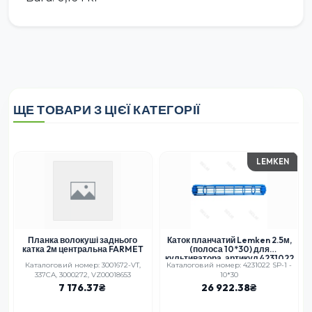
ЩЕ ТОВАРИ З ЦІЄЇ КАТЕГОРІЇ
LEMKEN
Планка волокуші заднього
Каток планчатий Lemken 2.5м,
катка 2м центральна FARMET
(полоса 10*30) для
культиватора, артикул 4231022
Каталоговий номер: 3001672-VT,
Каталоговий номер: 4231022 SP-1 -
337СА, 3000272, VZ00018653
10*30
7 176.37
26 922.38