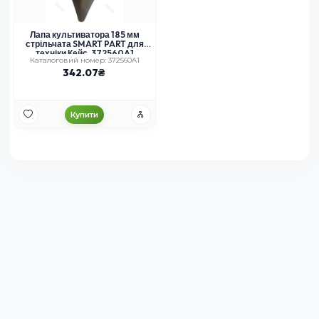
Лапа культиватора 185 мм
стрільчата SMART PART для
техніки Кейс, 372560A1
Каталоговий номер: 372560A1
342.07
Купити