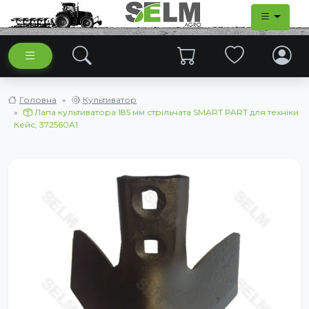
Головна
Культиватор
Лапа культиватора 185 мм стрільчата SMART PART для техніки
Кейс, 372560A1