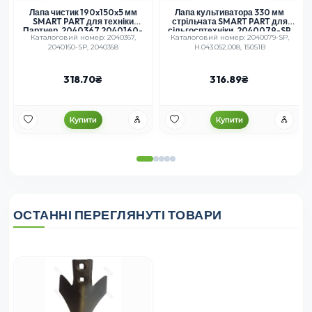
Лапа чистик 190x150x5 мм
Лапа культиватора 330 мм
SMART PART для техніки
стрільчата SMART PART для
Партнер, 2040367,2040160-
сільгосптехніки, 2040079-SP
Каталоговий номер: 2040367,
Каталоговий номер: 2040079-SP,
SP
2040160-SP, 2040368
Н.043.052.008, 15051B
318.70
316.89
Купити
Купити
ОСТАННІ ПЕРЕГЛЯНУТІ ТОВАРИ