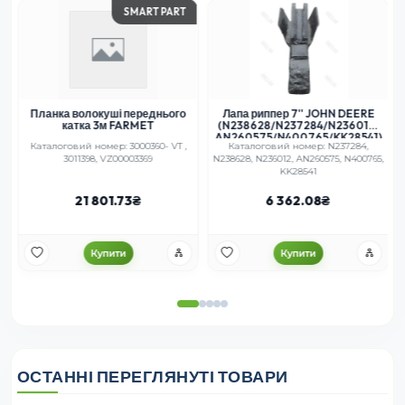
SMART PART
Планка волокуші переднього
Лапа риппер 7'' JOHN DEERE
катка 3м FARMET
(N238628/N237284/N236012/
AN260575/N400765/KK28541)
Каталоговий номер: 3000360- VT ,
Каталоговий номер: N237284,
3011398, VZ00003369
N238628, N236012, AN260575, N400765,
KK28541
21 801.73
6 362.08
Купити
Купити
ОСТАННІ ПЕРЕГЛЯНУТІ ТОВАРИ