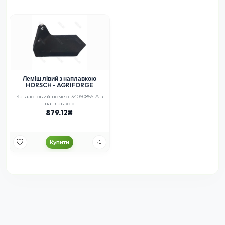
Леміш лівий з наплавкою
HORSCH - AGRIFORGE
Каталоговий номер: 34060856-A з
наплавкою
879.12
Купити