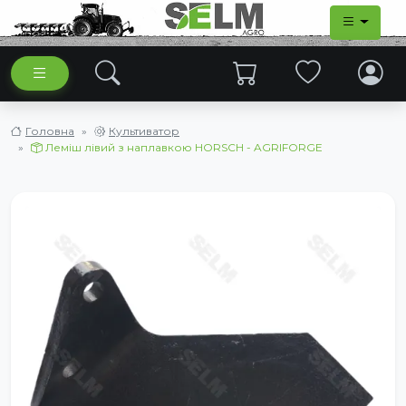
Головна
Культиватор
Леміш лівий з наплавкою HORSCH - AGRIFORGE