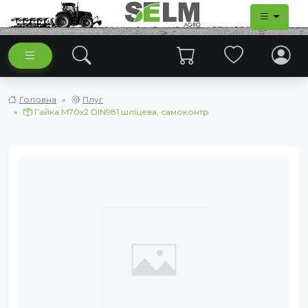
Головна
Плуг
Гайка М70х2 DIN981 шліцева, самоконтр