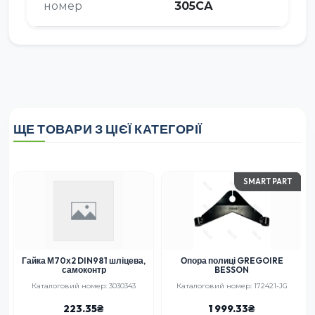
номер
305СА
ЩЕ ТОВАРИ З ЦІЄЇ КАТЕГОРІЇ
SMART PART
Гайка М70х2 DIN981 шліцева,
Опора полиці GREGOIRE
самоконтр
BESSON
0
Каталоговий номер: 3030343
Каталоговий номер: 172421-JG
223.35
1 999.33