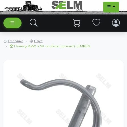
Головна
Плуг
Палець 8x50 з S9 скобою (шплінт) LEMKEN