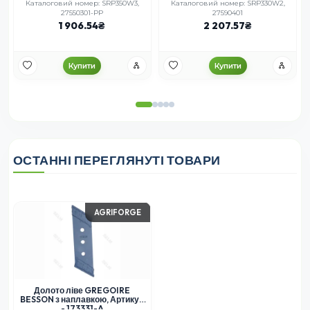
Каталоговий номер: SRP350W3,
Каталоговий номер: SRP330W2,
27550301-PP
27590401
1 906.54
2 207.57
Купити
Купити
ОСТАННІ ПЕРЕГЛЯНУТІ ТОВАРИ
AGRIFORGE
Долото ліве GREGOIRE
BESSON з наплавкою, Артикул
- 173331-A