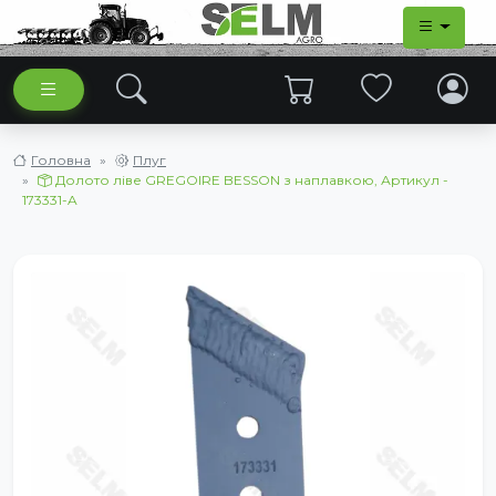
Головна
Плуг
Долото ліве GREGOIRE BESSON з наплавкою, Артикул -
173331-A