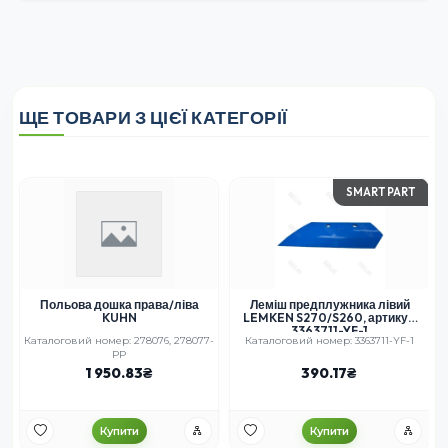
ЩЕ ТОВАРИ З ЦІЄЇ КАТЕГОРІЇ
SMART PART
Польова дошка права/ліва
Леміш предплужника лівий
KUHN
LEMKEN S270/S260, артикул
3363711-YF-1
Каталоговий номер: 278076, 278077-
Каталоговий номер: 3363711-YF-1
PP
1 950.83
390.17
Купити
Купити