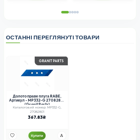
ОСТАННІ ПЕРЕГЛЯНУТІ ТОВАРИ
GRANIT PARTS
Долото праве плуга RABE,
Артикул - MP332-G 27082801
(Granit Parts)
Каталоговий номер: MP332-G,
27082801
367.83
Купити