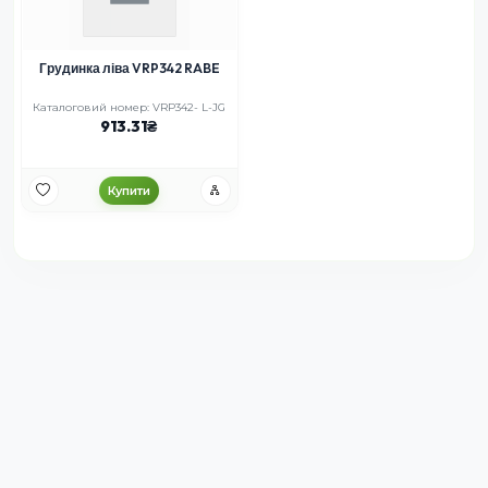
Грудинка ліва VRP342 RABE
Каталоговий номер: VRP342- L-JG
913.31
Купити