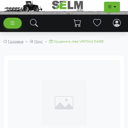
Головна
Плуг
Грудинка ліва VRP342 RABE