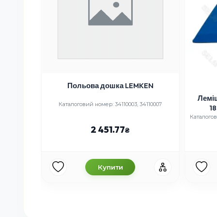
Польова дошка LEMKEN
yer
Лемі
Каталоговий номер: 34110003, 34110007
1
5-U
Каталогов
2 451.77
Купити