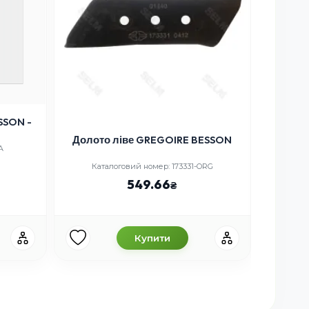
SSON -
Долото ліве GREGOIRE BESSON
Пол
A
Каталоговий номер: 173331-ORG
Кат
549.66
Купити