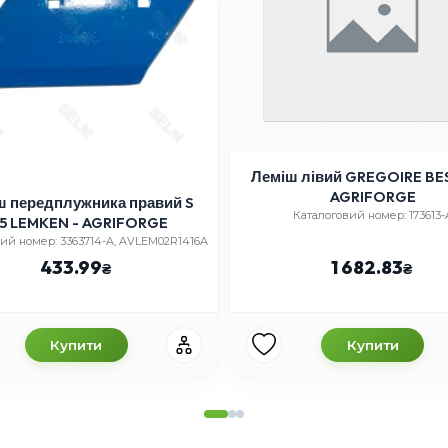
Леміш лівий GREGOIRE BE
AGRIFORGE
ш передплужника правий S
Каталоговий номер: 173613-
85 LEMKEN - AGRIFORGE
ий номер: 3363714-A, AVLEM02R1416A
433.99
1 682.83
Купити
Купити