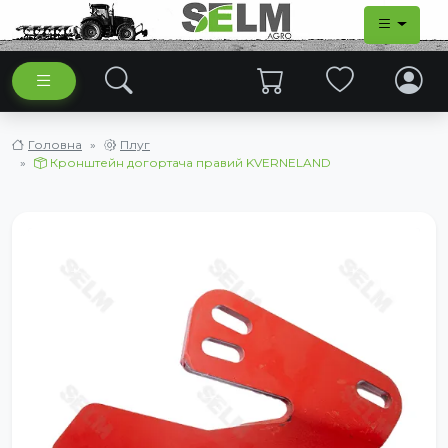
Головна
Плуг
Кронштейн догортача правий KVERNELAND