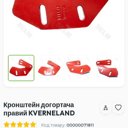
Кронштейн догортача
правий KVERNELAND
Код товару:
00000071811