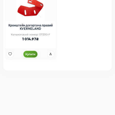
Кронштейн догортача правий
KVERNELAND
Каталоговий номер: 073310-F
1 014.97
Купити