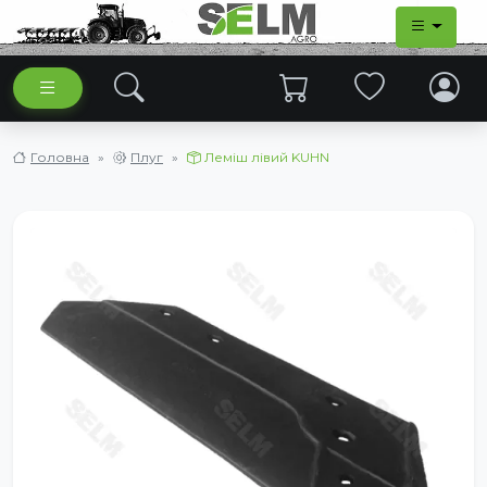
Головна
Плуг
Леміш лівий KUHN