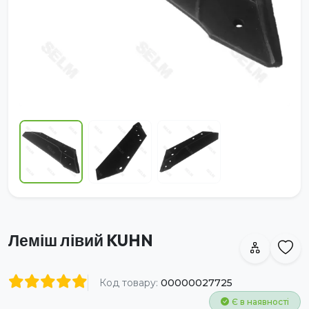
Леміш лівий KUHN
Код товару:
00000027725
Є в наявності