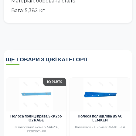
Матеріал: борована сталь
Вага: 5,382 кг
ЩЕ ТОВАРИ З ЦІЄЇ КАТЕГОРІЇ
IQ PARTS
Полоса полиці права SRP236
Полоса полиці ліва BS 40
О2 RABE
LEMKEN
Каталоговий номер: SRP236,
Каталоговий номер: 3444011-ЕА
27280301-PP