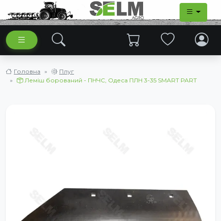
Головна
Плуг
Леміш борований - ПНЧС, Одеса ПЛН 3-35 SMART PART