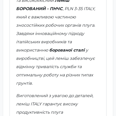
та високоякісний
Леміш
БОРОВАНИЙ - ПНЧС
,
PLN 3-35 ITALY
,
який є важливою частиною
зносостійких робочих органів плуга.
Завдяки інноваційному підходу
італійських виробників та
використанню
борованої сталі
у
виробництві, цей леміш забезпечує
відмінну тривалість служби та
оптимальну роботу на різних типах
грунтів.
Виготовлений з увагою до деталей,
леміш
ITALY
гарантує високу
продуктивність плуга