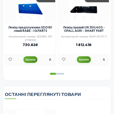
Леміш предплужника SDG181
Леміш правий UN 350/400 -
лівий RABE - IQ PARTS
OPALL AGRI - SMART PART
Каталоговий номер: SDG181L-PP,
Каталоговий номер: 40411-40-211-T
27150102
730.82
1 812.41
Купити
Купити
ОСТАННІ ПЕРЕГЛЯНУТІ ТОВАРИ