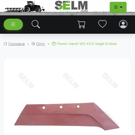
Головна
Плуг
Леміх лівий WS 400 Vogel & Noot