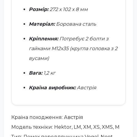
Розмір:
272 х 102 х 8 мм
Матеріал:
Борована сталь
Кріплення:
Потребує 2 болти з
гайками M12х35 (кругла головка з 2
вусами)
Вага:
1,2 кг
Країна виробник:
Австрія
Країна походження: Австрія
Модель техніки: Hektor, LM, XM, XS, XMS, M
Тип: Лемех передплужника Vogel-Noot