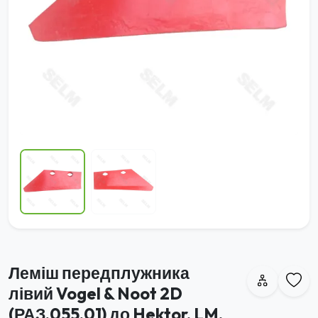
Леміш передплужника
лівий Vogel & Noot 2D
(РАЗ.055.01) до Hektor, LM,