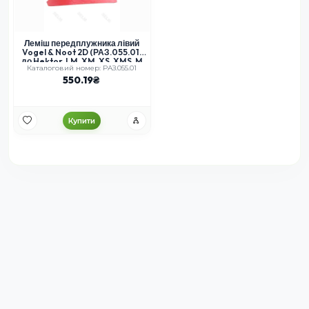
Леміш передплужника лівий
Vogel & Noot 2D (РАЗ.055.01)
до Hektor, LM, XM, XS, XMS, M
Каталоговий номер: РАЗ.055.01
550.19
Купити