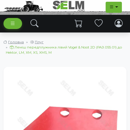
Головна
Плуг
Леміш передплужника лівий Vogel & Noot 2D (РАЗ.055.01) до
Hektor, LM, XM, XS, XMS, M