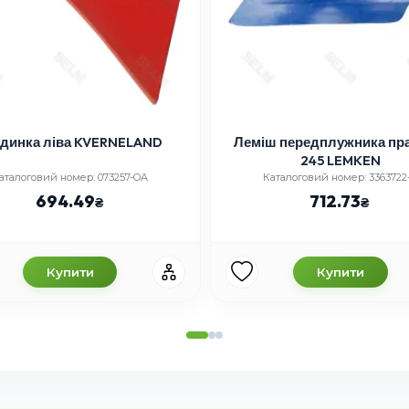
удинка ліва KVERNELAND
Леміш передплужника пра
245 LEMKEN
аталоговий номер: 073257-OA
Каталоговий номер: 3363722
694.49
712.73
Купити
Купити