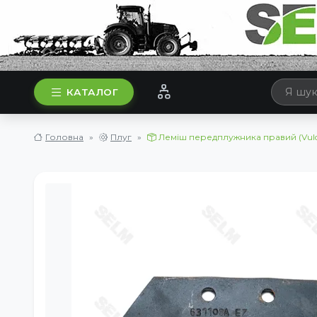
КАТАЛОГ
Головна
Плуг
Леміш передплужника правий (Vulca