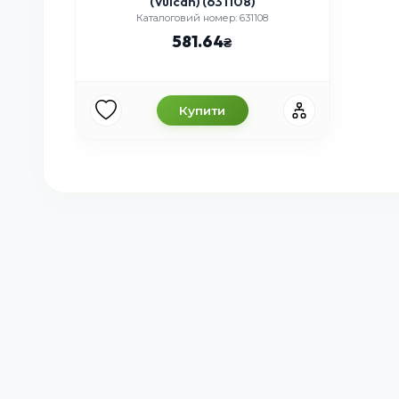
(Vulcan) (631108)
Каталоговий номер: 631108
581.64
Купити