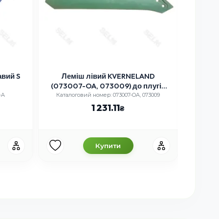
вий S
Леміш лівий KVERNELAND
Лем
(073007-OA, 073009) до плугів
PN-RN, PW-RW
-A
Каталоговий номер: 073007-OA, 073009
Катало
1 231.11
Купити