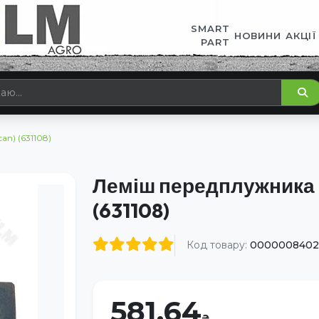
SMART
НОВИНИ
АКЦІЇ
PART
n) (631108)
Леміш передплужника 
(631108)
Код товару:
0000008402
581.64