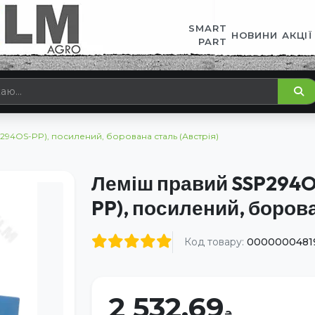
SMART
НОВИНИ
АКЦІЇ
PART
94OS-PP), посилений, борована сталь (Австрія)
Леміш правий SSP294O
PP), посилений, борова
Код товару:
0000000481
2 532.69