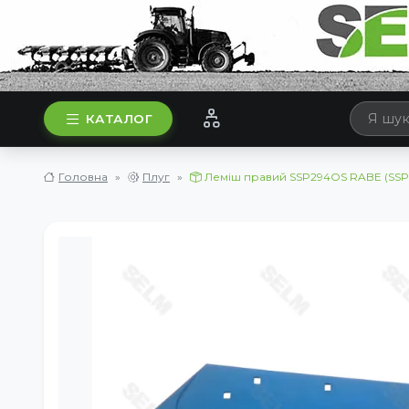
КАТАЛОГ
Головна
Плуг
Леміш правий SSP294OS RABE (SSP2