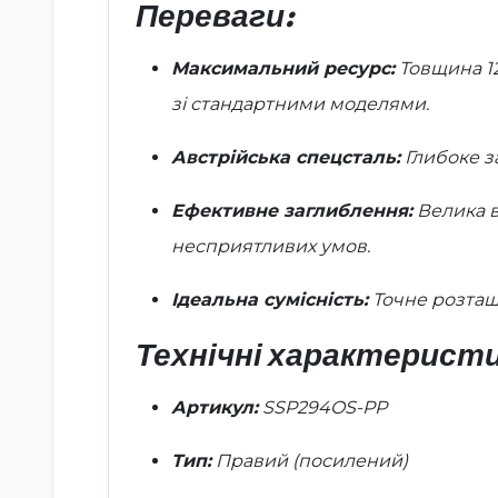
Переваги:
Максимальний ресурс:
Товщина 12
зі стандартними моделями.
Австрійська спецсталь:
Глибоке за
Ефективне заглиблення:
Велика в
несприятливих умов.
Ідеальна сумісність:
Точне розташ
Технічні характеристи
Артикул:
SSP294OS-PP
Тип:
Правий (посилений)