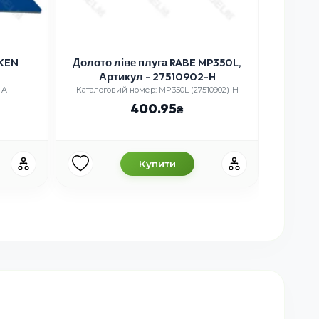
MKEN
Долото ліве плуга RABE MP350L,
Пол
Артикул - 27510902-H
-A
Каталоговий номер: MP350L (27510902)-H
Ка
400.95
Купити