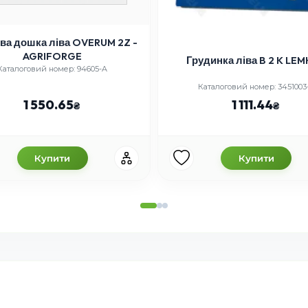
ва дошка ліва OVERUM 2Z -
AGRIFORGE
Грудинка ліва B 2 K LE
Каталоговий номер: 94605-A
Каталоговий номер: 3451003
1 550.65
1 111.44
Купити
Купити