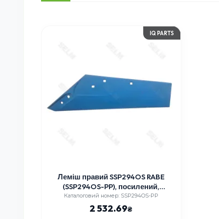
IQ PARTS
Леміш правий SSP294OS RABE
(SSP294OS-PP), посилений,
борована сталь (Австрія)
Каталоговий номер: SSP294OS-PP
2 532.69