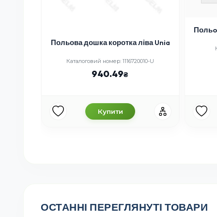
Польo
права
Польова дошка коротка ліва Unia
0-U
Каталоговий номер: 1116720010-U
940.49
Купити
ОСТАННІ ПЕРЕГЛЯНУТІ ТОВАРИ