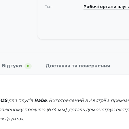
Робочі органи плуг
Тип
Відгуки
Доставка та повернення
0
4OS
для плугів
Rabe
. Виготовлений в Австрії з преміа
одовженому профілю (634 мм), деталь демонструє екст
х ґрунтах.