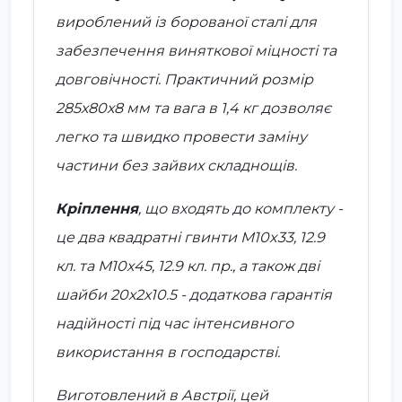
вироблений із
борованої сталі
для
забезпечення виняткової міцності та
довговічності. Практичний розмір
285х80х8 мм
та вага в
1,4 кг
дозволяє
легко та швидко провести заміну
частини без зайвих складнощів.
Кріплення
, що входять до комплекту -
це два квадратні гвинти
М10x33, 12.9
кл.
та
М10х45, 12.9 кл.
пр., а також дві
шайби
20х2х10.5
- додаткова гарантія
надійності під час інтенсивного
використання в господарстві.
Виготовлений
в Австрії
, цей