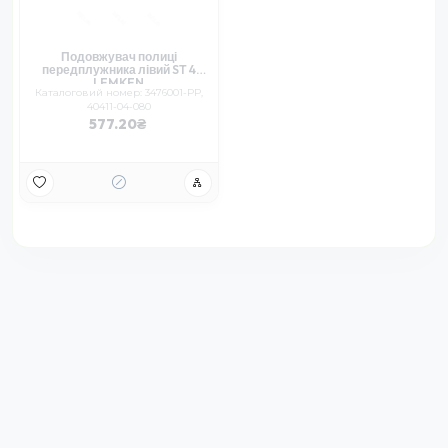
Подовжувач полиці
передплужника лівий ST 4
LEMKEN
Каталоговий номер: 3476001-PP,
40411-04-080
577.20