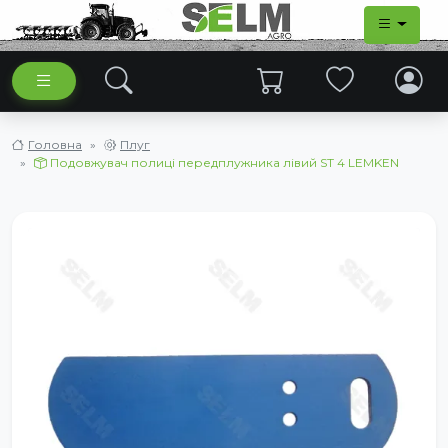
Головна
Плуг
Подовжувач полиці передплужника лівий ST 4 LEMKEN