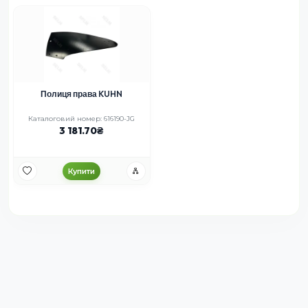
Полиця права KUHN
Каталоговий номер: 616190-JG
3 181.70
Купити