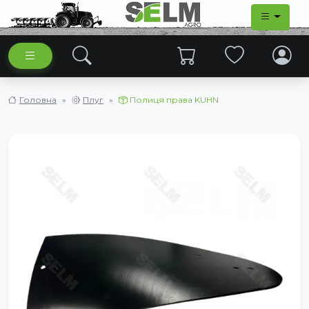
Головна
Плуг
Полиця права KUHN