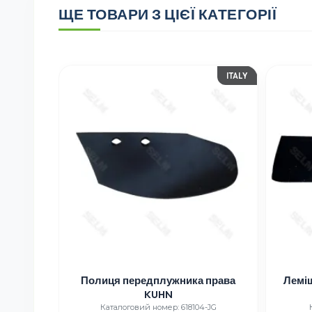
ЩЕ ТОВАРИ З ЦІЄЇ КАТЕГОРІЇ
ITALY
Полиця передплужника права
Лемі
KUHN
Каталоговий номер: 618104-JG