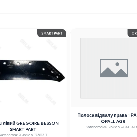
SMART PART
OP
Полоса відвалу права 1 РА 
OPALL AGRI
ш лівий GREGOIRE BESSON
Каталоговий номер: 40411-41-
SMART PART
Каталоговий номер: 173613-T