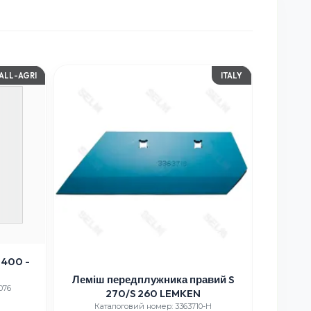
ALL-AGRI
ITALY
400 -
Леміш передплужника правий S
Накі
076
270/S 260 LEMKEN
Каталоговий номер: 3363710-H
Ка