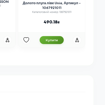
іве Unia, Артикул -
Леміш правий з наплавкою RABE -
67921011
IQ PARTS
 номер: 1067921011
Каталоговий номер: SSP351WEP-PP, 27513001,
RA053ZN
90.18
5 286.26
Купити
Купити