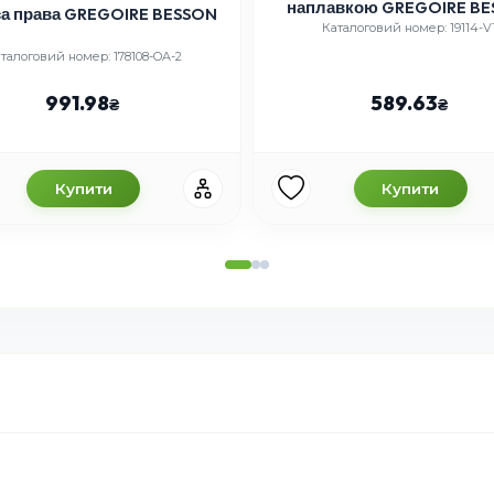
наплавкою GREGOIRE BESSON
Долото плуга л
Каталоговий номер: 19114-VT
10
Каталоговий
589.63
4
Купити