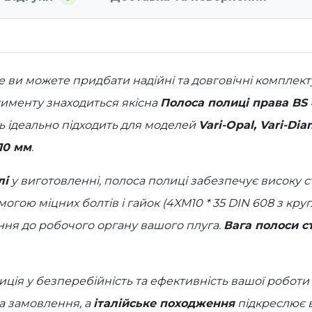
е ви можете придбати надійні та довговічні комплект
тименту знаходиться якісна
Полоса полиці права BS
ль ідеально підходить для моделей
Vari-Opal, Vari-Di
10 мм
.
лі
у виготовленні, полоса полиці забезпечує високу с
помогою міцних
болтів і гайок (4XМ10 * 35 DIN 608 з к
ння до робочого органу вашого плуга.
Вага полоси ст
иція у безперебійність та ефективність вашої роботи 
а замовлення, а
італійське походження
підкреслює в