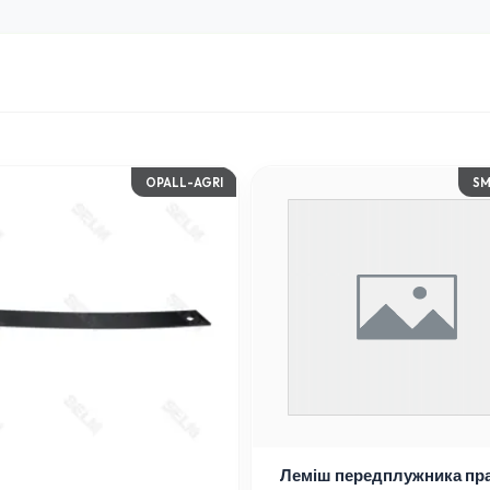
I
SMART PART
Леміш передплужника правий з