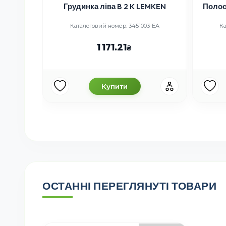
ліва B 2 K LEMKEN
Полоса права GREGOIRE BESSON
й номер: 3451003-EA
Каталоговий номер: 178108-OA-2
 171.21
991.98
Купити
Купити
ОСТАННІ ПЕРЕГЛЯНУТІ ТОВАРИ