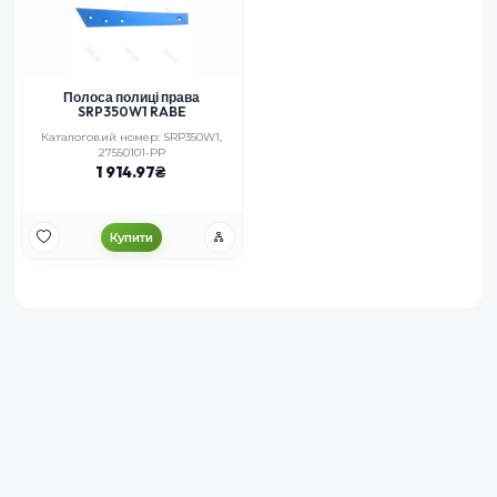
Полоса полиці права
SRP350W1 RABE
Каталоговий номер: SRP350W1,
27550101-PP
1 914.97
Купити