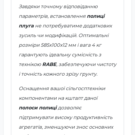
Завдяки точному відповіданню
параметрів, встановлення
полиці
плуга
не потребуватиме додаткових
зусиль чи модифікацій. Оптимальні
розміри
585х100х12 мм
і вага
4 кг
гарантують ідеальну сумісність з
технікою
RABE
, забезпечуючи чистоту
і точність кожного зрізу грунту.
Оснащення вашої сільгосптехніки
компонентами на кшталт даної
полоси полиці
дозволяє
підтримувати високу продуктивність
агрегатів, зменшуючи знос основних