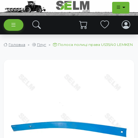
Головна
Плуг
Полоса полиці права US35/40 LEMKEN