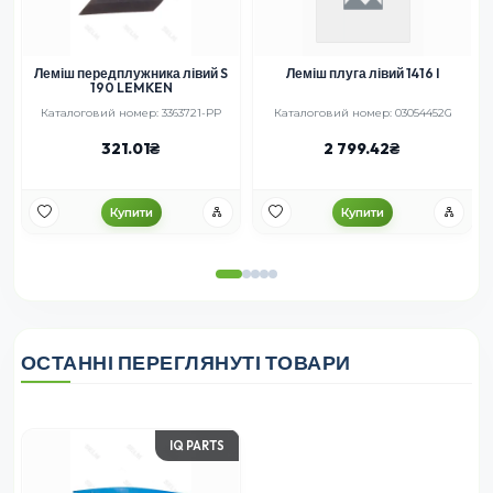
а
Леміш передплужника лівий S
Леміш плуга лівий 1416 I
190 LEMKEN
Каталоговий номер: 3363721-PP
Каталоговий номер: 03054452G
321.01
2 799.42
Купити
Купити
ОСТАННІ ПЕРЕГЛЯНУТІ ТОВАРИ
IQ PARTS