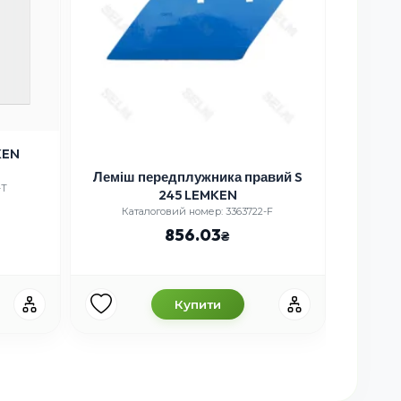
KEN
Леміш передплужника правий S
Полиця
-T
245 LEMKEN
Каталоговий номер: 3363722-F
Каталогов
856.03
Купити