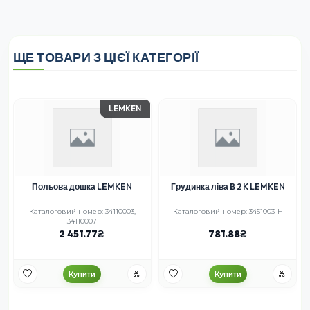
ЩЕ ТОВАРИ З ЦІЄЇ КАТЕГОРІЇ
Грудинка ліва B 2 K LEMKEN
Леміш правий SSP332 RABE
IQPARTS
Каталоговий номер: 3451003-H
Каталоговий номер: SSP332 OSE-PP,
27082701
781.88
2 291.92
Купити
Купити