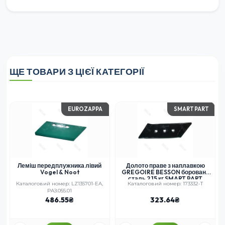
ЩЕ ТОВАРИ З ЦІЄЇ КАТЕГОРІЇ
EUROZAPPA
SMART PART
Леміш передплужника лівий
Долото праве з наплавкою
Vogel & Noot
GREGOIRE BESSON борована
сталь 2,15 кг SMART PART
Каталоговий номер: LZ135701-EA,
Каталоговий номер: 173332-T
173332-T
РАЗ.055.01
486.55
323.64