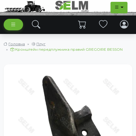
Головна
Плуг
Кронштейн передплужника правий GREGOIRE BESSON