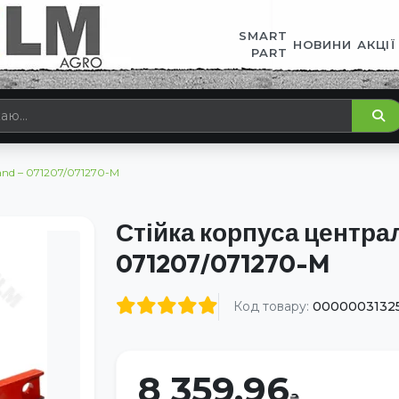
SMART
НОВИНИ
АКЦІЇ
PART
and – 071207/071270-M
Стійка корпуса центра
071207/071270-M
Код товару:
0000003132
8 359.96