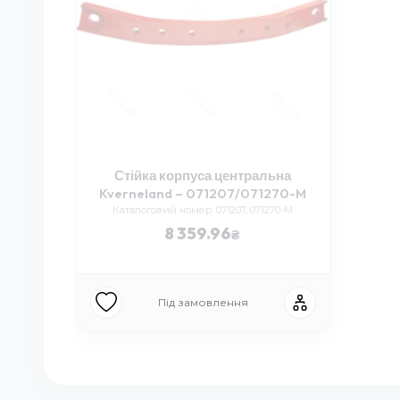
Стійка корпуса центральна
Kverneland – 071207/071270-M
Каталоговий номер: 071207, 071270-M
8 359.96
Під замовлення