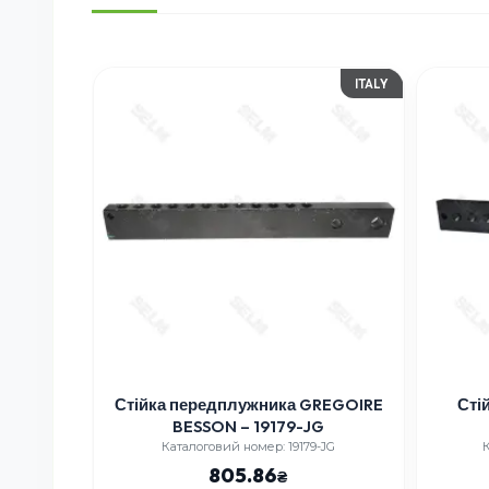
ITALY
iamant
Стійка передплужника GREGOIRE
Сті
BESSON – 19179-JG
 228СА
Каталоговий номер: 19179-JG
К
805.86