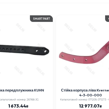
SMART PART
йка передплужника KUHN
Стійка корпуса ліва Kverne
4-3-00-000
аталоговий номер: 261166-JG
Каталоговий номер: 071209, 071273 -
1 673.44
12 977.07