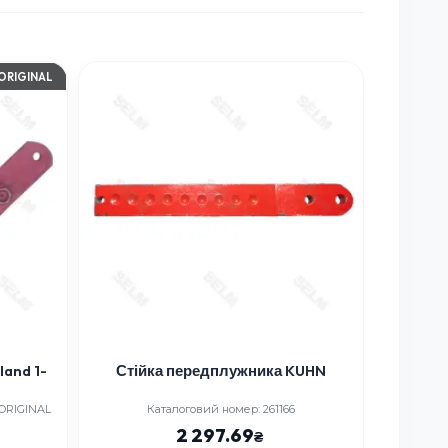
ORIGINAL
land 1-
Стійка передплужника KUHN
Стійка
 ORIGINAL
Каталоговий номер: 261166
Ка
2 297.69