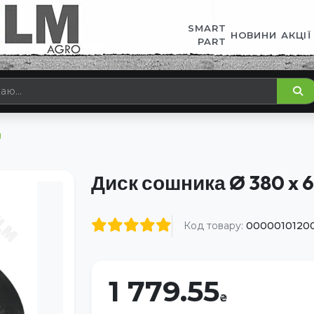
SMART
НОВИНИ
АКЦІЇ
PART
H
Диск сошника Ø 380 x 
Код товару:
0000010120
1 779.55