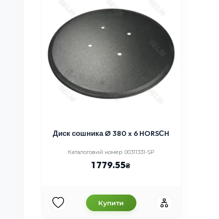
Диск сошника Ø 380 x 6 HORSСH
Каталоговий номер: 00311331-SP
1 779.55
Купити