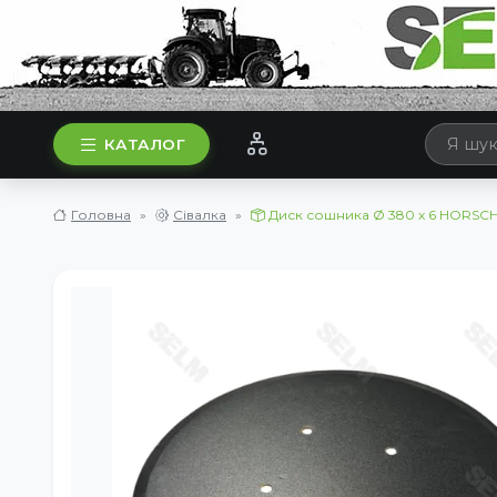
КАТАЛОГ
Головна
Сівалка
Диск сошника Ø 380 x 6 HORSС