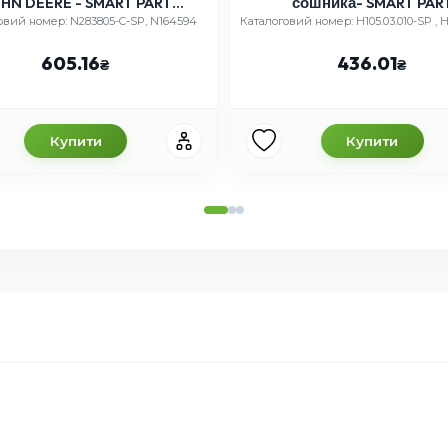
HN DEERE - SMART PART
сошника- SMART PAR
(СІВАЛКА)
овий номер: N283805-C-SP, N164594
Каталоговий номер: H105.03.010-SP , 
605.16
436.01
Купити
Купити