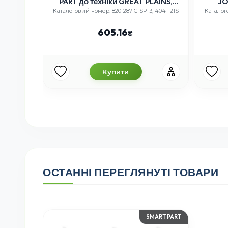
PART до техніки GREAT PLAINS,
JO
820-287 C-SP-3, 404-121S
Каталоговий номер: 820-287 C-SP-3, 404-121S
Каталог
605.16
Купити
ОСТАННІ ПЕРЕГЛЯНУТІ ТОВАРИ
SMART PART