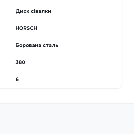
Диск сівалки
HORSСH
Борована сталь
380
6