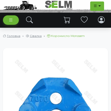
Головна
Сівалка
Коромисло Monosem