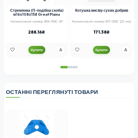
Стремянка (П-подібна скоба)
Котушка висіву сухих добрив
м16х108х158 Great Plains
Каталоговий номер: 806-105C-SP
Каталоговий номер: 817-053C (22 мм)
288.16
171.38
Купити
Купити
ОСТАННІ ПЕРЕГЛЯНУТІ ТОВАРИ