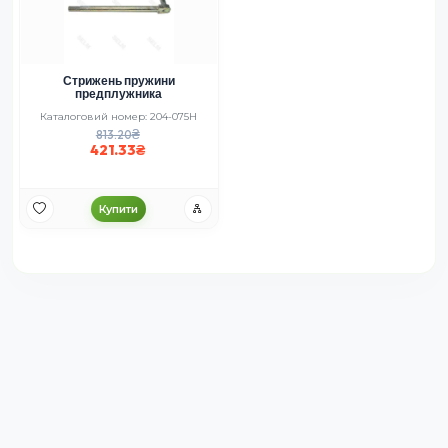
Стрижень пружини
предплужника
Каталоговий номер: 204-075H
813.20
421.33
Купити