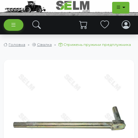
Головна
Сівалка
Стрижень пружини предплужника