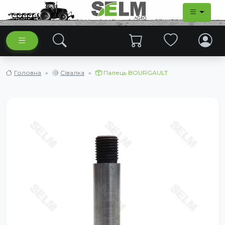
Головна
Сівалка
Палець BOURGAULT