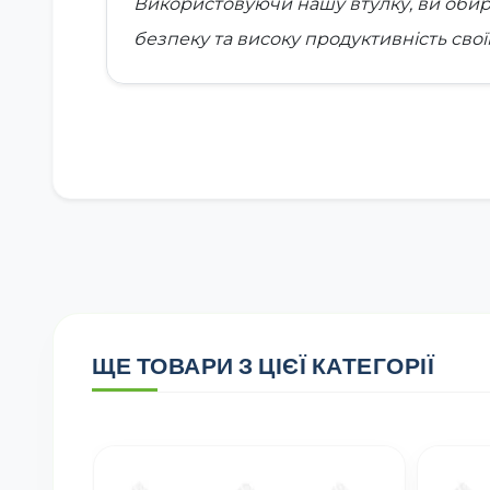
Використовуючи нашу втулку, ви обирає
безпеку та високу продуктивність сво
ЩЕ ТОВАРИ З ЦІЄЇ КАТЕГОРІЇ
MART PART