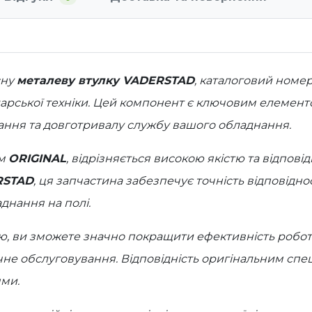
сну
металеву втулку VADERSTAD
, каталоговий номе
арської техніки. Цей компонент є ключовим елементо
нання та довготривалу службу вашого обладнання.
ом
ORIGINAL
, відрізняється високою якістю та відпові
RSTAD
, ця запчастина забезпечує точність відповідно
нання на полі.
 ви зможете значно покращити ефективність роботи 
чне обслуговування. Відповідність оригінальним спец
ями.