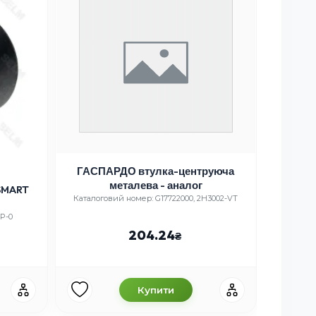
ГАСПАРДО втулка-центруюча
металева - аналог
SMART
Пал
Каталоговий номер: G17722000, 2H3002-VT
P-0
Ката
204.24
Купити