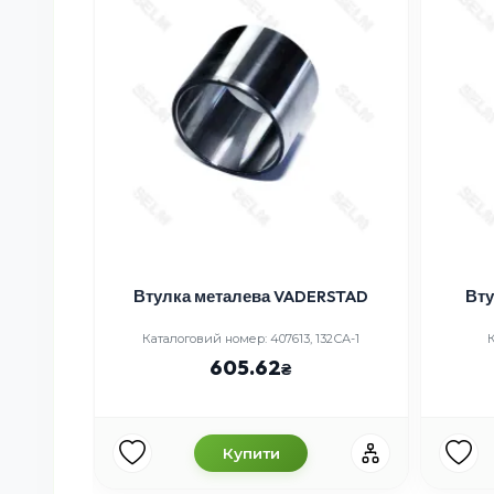
HORSСH
Втулка металева VADERSTAD
Вту
5-SP
Каталоговий номер: 407613, 132СА-1
605.62
Купити