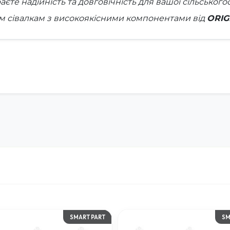
те надійність та довговічність для вашої сільського
їм сівалкам з високоякісними компонентами від
ORIG
SMART PART
SM