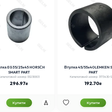
лка EG35/25x45 HORSСH
Втулка 45/55x40LEMKEN 
SMART PART
PART
Каталоговий номер: 00230003
Каталоговий номер: 3173430-S
296.97
192.70
Купити
Купити