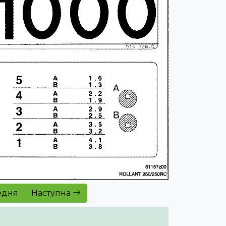
едня
Наступна