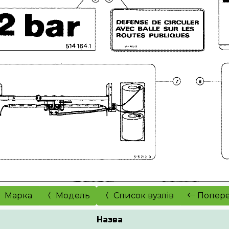
Марка
Модель
Список вузлів
Попер
Назва