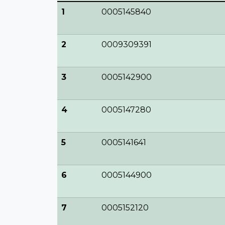
1
0005145840
2
0009309391
3
0005142900
4
0005147280
5
0005141641
6
0005144900
7
0005152120