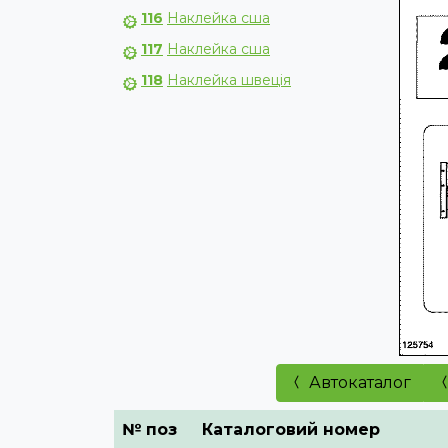
116
Наклейка сша
117
Наклейка сша
118
Наклейка швеція
Автокаталог
№ поз
Каталоговий номер