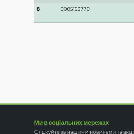
8
0005153770
Ми в соціальних мережах
Слідкуйте за нашими новинами та акц