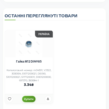
ОСТАННІ ПЕРЕГЛЯНУТІ ТОВАРИ
УКРАЇНА
Гайка М12 DIN985
Каталоговий номер: m04301, VJ322,
3030934, 51071200021, DE090,
51011200021, 51171200011, 51001200000,
697370, 350084-1
3.34
Купити