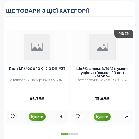
ЩЕ ТОВАРИ З ЦІЄЇ КАТЕГОРІЇ
RIDER
Болт М14*200 10.9-2.0 DIN931
Шайба алюм. 8/14*2 (гумове
ущільн.) (компл.; 10 шт.)
<RIDER>
,
Каталоговий номер: 14200, VI3017-1
Каталоговий номер: RD 91.12.32
65.79
13.49
Купити
Купити