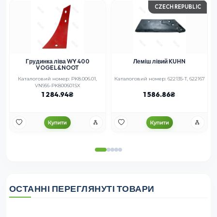
CZECH REPUBLIC
Грудинка ліва WY 400
Леміш лівий KUHN
VOGEL&NOOT
Каталоговий номер: PK8.006.01,
Каталоговий номер: 622135-T, 622167
VN956-PK800601SX
1 284.94
1 586.86
Купити
Купити
ОСТАННІ ПЕРЕГЛЯНУТІ ТОВАРИ