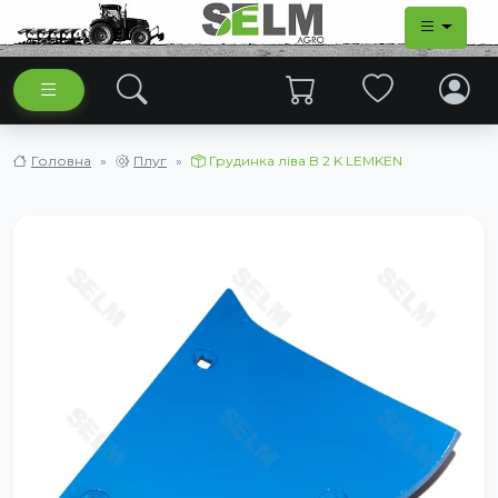
Головна
Плуг
Грудинка ліва B 2 K LEMKEN