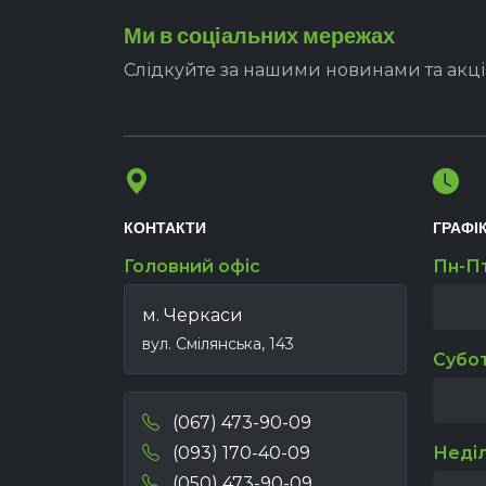
Ми в соціальних мережах
Слідкуйте за нашими новинами та акц
КОНТАКТИ
ГРАФІ
Головний офіс
Пн-П
м. Черкаси
вул. Смілянська, 143
Субо
(067) 473-90-09
(093) 170-40-09
Неді
(050) 473-90-09