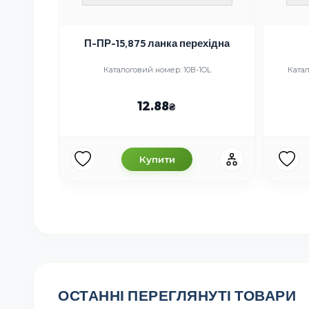
П-ПР-15,875 ланка перехідна
as
Каталоговий номер: 10В-1OL
Катал
-16B-1
12.88
Купити
ОСТАННІ ПЕРЕГЛЯНУТІ ТОВАРИ