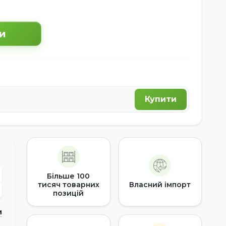
и
Купити
Більше 100
тисяч товарних
Власний імпорт
позицій
и