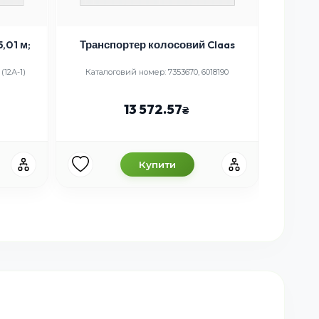
,01 м;
Транспортер колосовий Claas
(12А-1)
Каталоговий номер: 7353670, 6018190
К
13 572.57
Купити