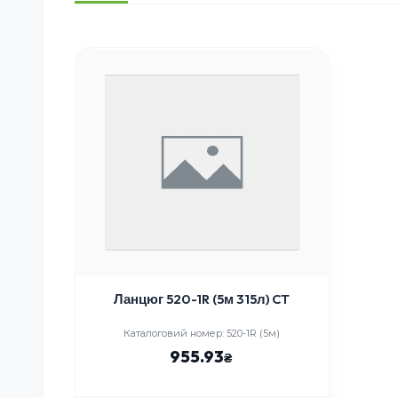
Ланцюг 520-1R (5м 315л) CT
Каталоговий номер: 520-1R (5м)
955.93