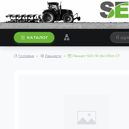
КАТАЛОГ
Головна
Ланцюги
Ланцюг 520-1R (5м 315л) CT