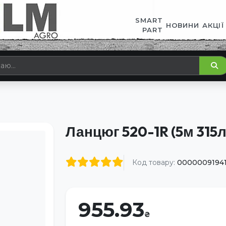
SMART
НОВИНИ
АКЦІЇ
PART
Ланцюг 520-1R (5м 315л
Код товару:
0000009194
955.93