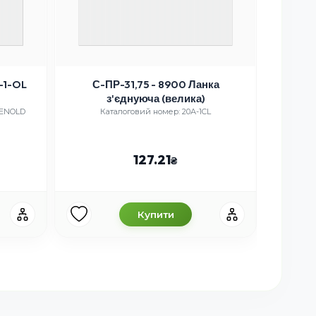
-1-OL
С-ПР-31,75 - 8900 Ланка
з'єднуюча (велика)
Ланцюг
RENOLD
Каталоговий номер: 20А-1CL
Каталоговий
127.21
Купити