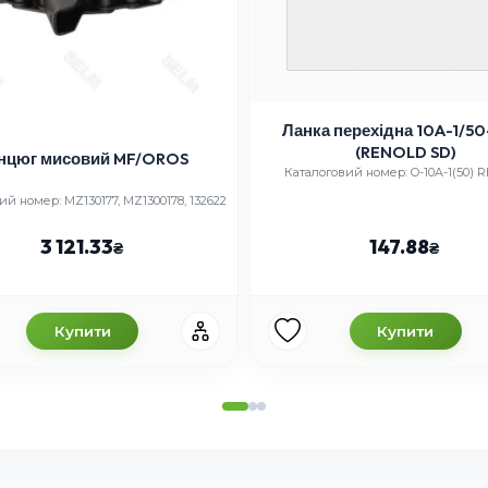
Ланка перехідна 10A-1/50
(RENOLD SD)
нцюг мисовий MF/OROS
Каталоговий номер: O-10A-1(50) 
ий номер: MZ130177, MZ1300178, 132622
3 121.33
147.88
Купити
Купити