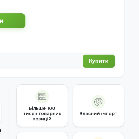
и
Купити
Більше 100
тисяч товарних
Власний імпорт
позицій
и