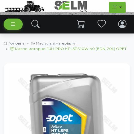
Головна
Мастильні матеріали
Масло моторне FULLPRO HT LSPS 10W-40 (BDN, 20L) OPET