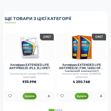
ЩЕ ТОВАРИ З ЦІЄЇ КАТЕГОРІЇ
OPET
OPET
Антифриз EXTENDED LIFE
Антифриз EXTENDED LIFE
ANTIFREEZE (PLS, 3L) OPET
ANTIFREEZE (TNK, 16KG) OPET
(червоний, концентрат)
Каталоговий номер: 601216664,
Каталоговий номер: 601383106,
601224089
601224126
935.99
4 250.76
Купити
Купити