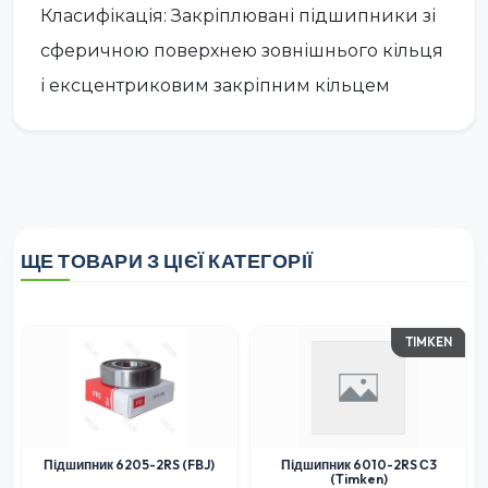
Класифікація: Закріплювані підшипники зі
сферичною поверхнею зовнішнього кільця
і ексцентриковим закріпним кільцем
ЩЕ ТОВАРИ З ЦІЄЇ КАТЕГОРІЇ
TIMKEN
Підшипник 6205-2RS (FBJ)
Підшипник 6010-2RS С3
(Timken)