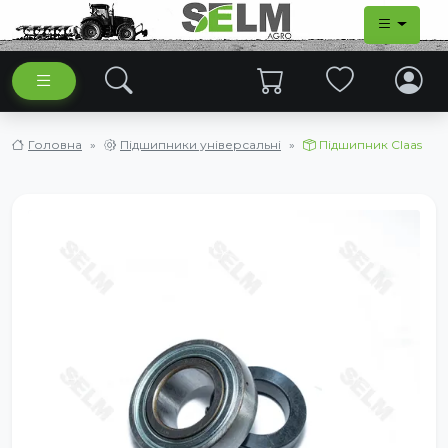
Головна
Підшипники універсальні
Підшипник Claas