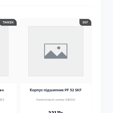
TIMKEN
SKF
 Timken
Корпус підшипник PF 52 SKF
Підш
823
Каталоговий номер: 636340
Кат
221.11