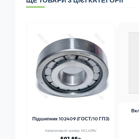
aas
Вк
Підшипник 102409 (ГОСТ/10 ГПЗ)
0-3
Каталоговий номер: NCL409V
591.85