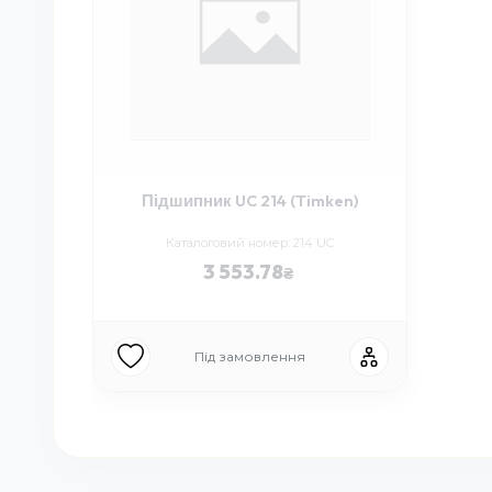
Підшипник UC 214 (Timken)
Каталоговий номер: 214 UC
3 553.78
Під замовлення