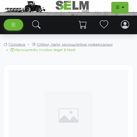
Головна
Стійки, лапи, кронштейни універсальні
Кронштейн стойки Vogel & Noot