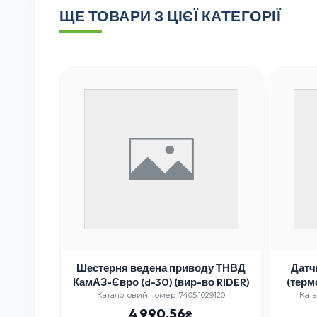
ЩЕ ТОВАРИ З ЦІЄЇ КАТЕГОРІЇ
Газель
Шестерня ведена приводу ТНВД
Датч
-76
КамАЗ-Євро (d-30) (вир-во RIDER)
(терм
 (вир-во
7024
Каталоговий номер: 7405.1029120
Ката
4 990.56