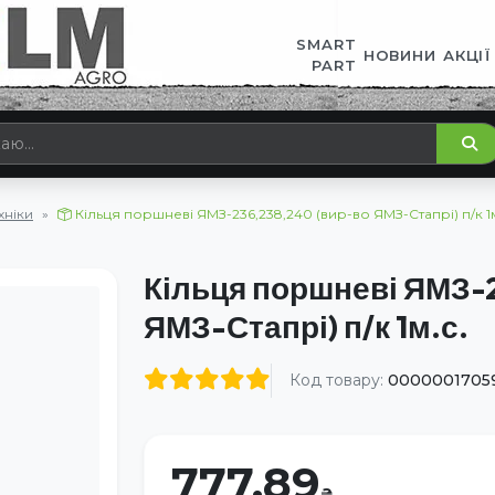
SMART
НОВИНИ
АКЦІЇ
PART
хніки
Кільця поршневі ЯМЗ-236,238,240 (вир-во ЯМЗ-Стапрі) п/к 1м
Кільця поршневі ЯМЗ-2
ЯМЗ-Стапрі) п/к 1м.с.
Код товару:
0000001705
777.89