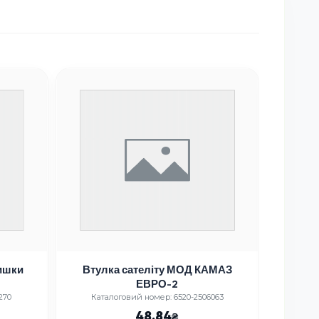
ишки
Втулка сателіту МОД КАМАЗ
Р/К 
ЕВРО-2
стійкі
<СЕВ
270
Каталоговий номер: 6520-2506063
Кат
48.84