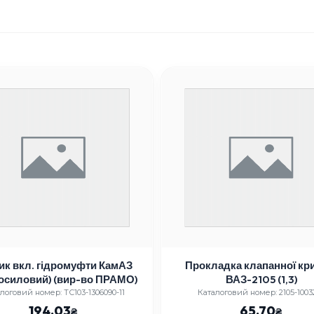
ик вкл. гідромуфти КамАЗ
Прокладка клапанної кр
осиловий) (вир-во ПРАМО)
ВАЗ-2105 (1,3)
логовий номер: ТС103-1306090-11
Каталоговий номер: 2105-1003
194.03
65.70