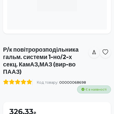
Р/к повітророзподільника
гальм. системи 1-но/2-х
секц. КамАЗ,МАЗ (вир-во
ПААЗ)
Код товару:
00000068698
Є в наявності
326.33