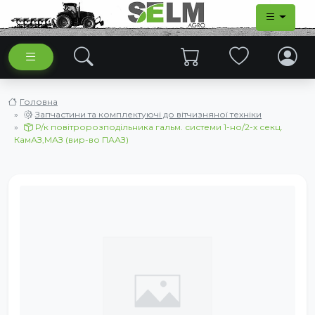
Головна
Запчастини та комплектуючі до вітчизняної техніки
Р/к повітророзподільника гальм. системи 1-но/2-х секц.
КамАЗ,МАЗ (вир-во ПААЗ)