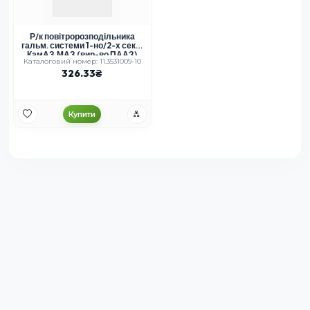
Р/к повітророзподільника
гальм. системи 1-но/2-х секц.
КамАЗ,МАЗ (вир-во ПААЗ)
Каталоговий номер: 11.3531009-10
326.33
Купити