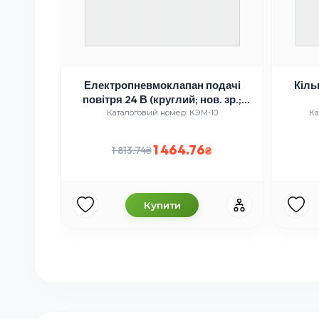
сори
Електропневмоклапан подачі
Кіль
307,3309
повітря 24 В (круглий; нов. зр.;
овальне підключення) КамАЗ,
2446
Каталоговий номер: КЭМ-10
Ка
МАЗ, КрАЗ (АВТО-СОЮЗ 88)
1 464.76
1 813.74
Купити