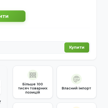
ити
Купити
Більше 100
тисяч товарних
Власний імпорт
позицій
у