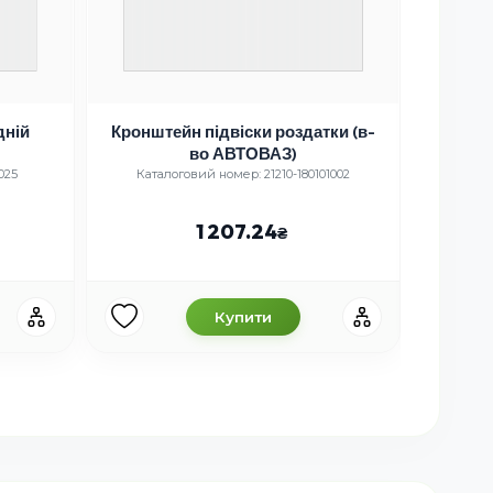
дній
Кронштейн підвіски роздатки (в-
Манж
во АВТОВАЗ)
ка
025
Каталоговий номер: 21210-180101002
Каталог
1 207.24
Купити