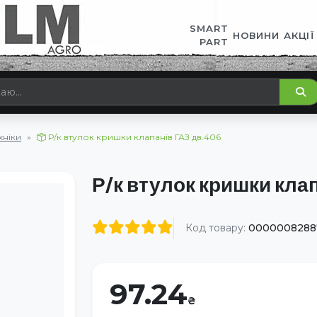
SMART
НОВИНИ
АКЦІЇ
PART
хніки
Р/к втулок кришки клапанів ГАЗ дв.406
Р/к втулок кришки кла
Код товару:
0000008288
97.24