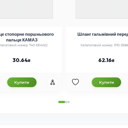
це стопорне поршньового
Шланг гальмівний пере
пальця КАМАЗ
талоговий номер: 740-1004022
Каталоговий номер: 3110-3506
30.64
62.16
Купити
Купити