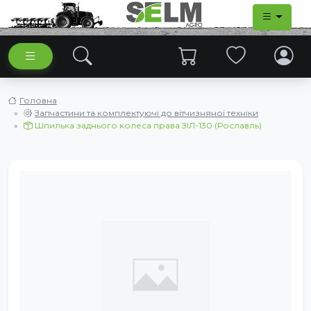
Головна
Запчастини та комплектуючі до вітчизняної техніки
Шпилька заднього колеса права ЗІЛ-130 (Рославль)