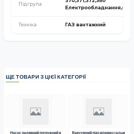
370,371,372,380
Підгрупа
Електрообладнання,при
Техніка
ГАЗ вантажний
ЩЕ ТОВАРИ З ЦІЄЇ КАТЕГОРІЇ
Насос паливний погружний в
Вакуумний підсилювач гальм