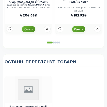
зборі (модуль) дв.4052,405
ГАЗ-53,3307
метал защіпка (в-во DECARO)
А
Каталоговий номер: 505-1139010-01
Каталоговий номер: 53-12-3550010
(RIDER)
4 204.68
4 182.92
Купити
Купити
ОСТАННІ ПЕРЕГЛЯНУТІ ТОВАРИ
Вимикач маси (важільний)