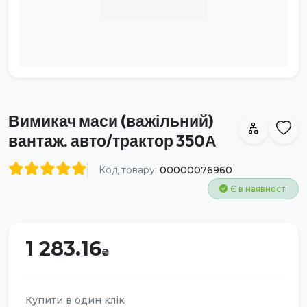
Вимикач маси (важільний)
вантаж. авто/трактор 350А
Код товару:
00000076960
Є в наявності
1 283.16
Купити в один клік