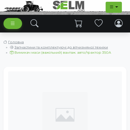
Головна
Запчастини та комплектуючі до вітчизняної техніки
Вимикач маси (важільний) вантаж. авто/трактор 350А