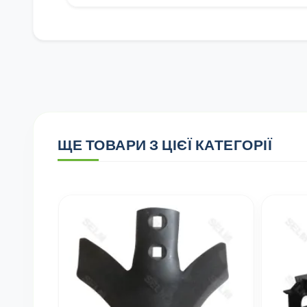
ЩЕ ТОВАРИ З ЦІЄЇ КАТЕГОРІЇ
MART PART