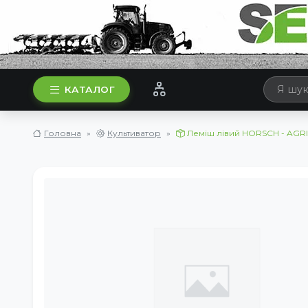
КАТАЛОГ
Головна
Культиватор
Леміш лівий HORSCH - AG