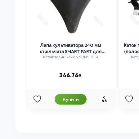
ken
Лапа культиватора 240 мм
Каток 
стрільчата SMART PART для
(полос
сільгосптехніки, SUNSTYER
а
5-YF
Каталоговий номер: SUNSTYER
Ката
346.76
Купити