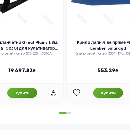
планчатий Great Plains 1.8м,
Крило лапи ліве пряме 
а 10х30) для культиватора,
Lemken Smaragd
ртикул 575-525H/339СА
логовий номер: 575-525H, 339СА
Каталоговий номер: 3374417-U, 159
19 497.82
553.29
Купити
Купити