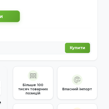
и
Купити
Більше 100
тисяч товарних
Власний імпорт
позицій
а