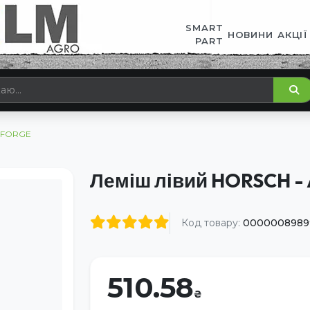
SMART
НОВИНИ
АКЦІЇ
PART
RIFORGE
Леміш лівий HORSCH -
Код товару:
0000008989
510.58