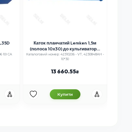
FL35D
Каток планчатий Lemken 1,5м
Лап
(полоса 10х30) до культиватора,
стр
артикул 42310206, 4230848AH
технік
6 10І CA
Каталоговий номер: 42310206 - VT, 4230848AH -
Каталогови
10*30
N182041, N
13 660.55
Купити