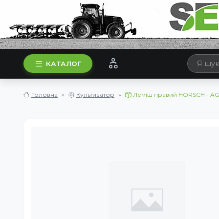
КАТАЛОГ
Головна
Культиватор
Леміш правий HORSCH - A