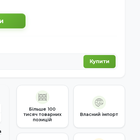
и
Купити
Більше 100
тисяч товарних
Власний імпорт
позицій
а