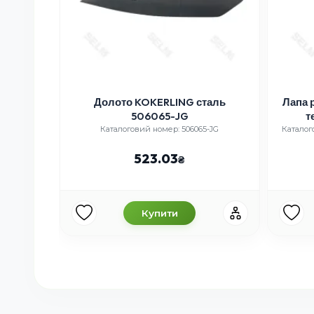
en IQ
Долото KOKERLING сталь
Лапа 
506065-JG
т
4-T
Каталоговий номер: 506065-JG
Каталог
523.03
Купити