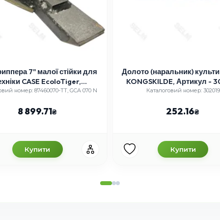
риппера 7" малої стійки для
Долото (наральник) культ
ехніки CASE EcoloTiger,
KONGSKILDE, Артикул - 3
87460070-TT
овий номер: 87460070-TT, GCA 070 N
Каталоговий номер: 302019
8 899.71
252.16
Купити
Купити