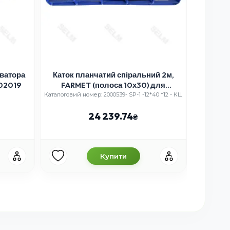
иватора
Каток планчатий спіральний 2м,
Каток 
02019
FARMET (полоса 10х30) для
культиватора, артикул 2000539-
Каталоговий номер: 2000539- SP-1 -12*40 *12 - КЦ
Каталого
SP-1
24 239.74
Купити