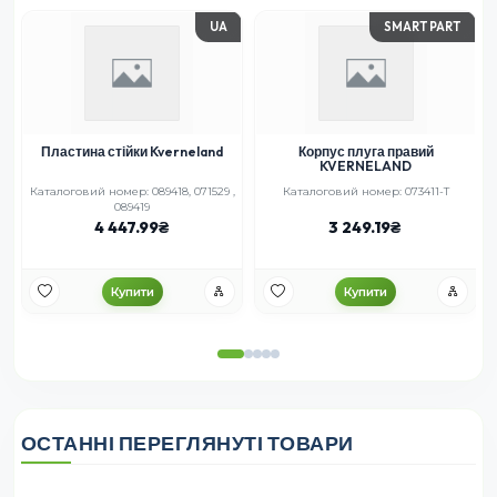
UA
SMART PART
N
Пластина стійки Kverneland
Корпус плуга правий
KVERNELAND
21
Каталоговий номер: 089418, 071529 ,
Каталоговий номер: 073411-T
089419
4 447.99
3 249.19
Купити
Купити
ОСТАННІ ПЕРЕГЛЯНУТІ ТОВАРИ