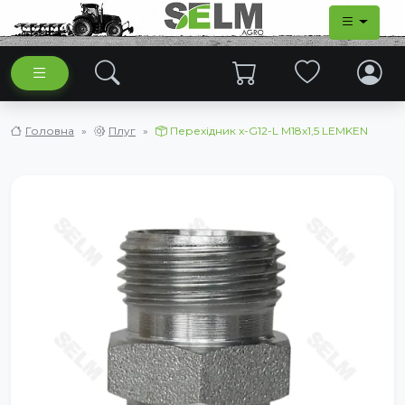
Головна
Плуг
Перехідник x-G12-L M18x1,5 LEMKEN